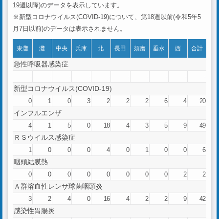
19週以降)のデータを表示しています。
※新型コロナウイルス(COVID-19)について、第18週以前(令和5年5
月7日以前)のデータは表示されません。
東灘
灘
中央
兵庫
北
長田
須磨
垂水
西
合計
急性呼吸器感染症
-
-
-
-
-
-
-
-
-
-
新型コロナウイルス(COVID-19)
0
1
0
3
2
2
2
6
4
20
インフルエンザ
4
1
5
0
18
4
3
5
9
49
ＲＳウイルス感染症
1
0
0
0
4
0
1
0
0
6
咽頭結膜熱
0
0
0
0
0
0
0
0
2
2
Ａ群溶血性レンサ球菌咽頭炎
3
2
4
0
16
4
2
2
9
42
感染性胃腸炎