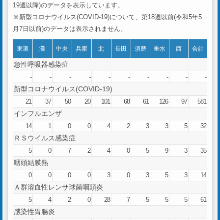
19週以降)のデータを表示しています。
※新型コロナウイルス(COVID-19)について、第18週以前(令和5年5
月7日以前)のデータは表示されません。
東灘
灘
中央
兵庫
北
長田
須磨
垂水
西
合計
急性呼吸器感染症
-
-
-
-
-
-
-
-
-
-
新型コロナウイルス(COVID-19)
21
37
50
20
101
68
61
126
97
581
インフルエンザ
14
1
0
0
4
2
3
3
5
32
ＲＳウイルス感染症
5
0
7
2
4
0
5
9
3
35
咽頭結膜熱
0
0
0
0
3
0
3
5
3
14
Ａ群溶血性レンサ球菌咽頭炎
5
4
2
0
28
7
5
5
5
61
感染性胃腸炎