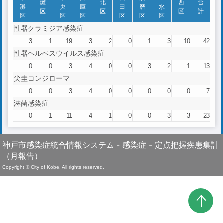
灘
北
西
合
灘
央
庫
田
磨
水
区
区
区
計
区
区
区
区
区
区
性器クラミジア感染症
3
1
19
3
2
0
1
3
10
42
性器ヘルペスウイルス感染症
0
0
3
4
0
0
3
2
1
13
尖圭コンジローマ
0
0
3
4
0
0
0
0
0
7
淋菌感染症
0
1
11
4
1
0
0
3
3
23
神戸市感染症統合情報システム - 感染症 - 定点把握疾患集計
（月報告）
Copyright © City of Kobe. All rights reserved.