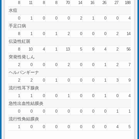
8
11
8
8
70
14
16
26
27
188
水痘
0
1
0
0
0
2
1
0
0
4
手足口病
8
1
0
1
2
0
0
0
2
14
伝染性紅斑
8
10
4
1
13
5
9
4
2
56
突発性発しん
2
0
0
0
2
0
0
1
2
7
ヘルパンギーナ
2
2
0
1
0
0
0
1
3
9
流行性耳下腺炎
1
1
0
0
1
0
0
1
0
4
急性出血性結膜炎
0
0
0
0
0
0
0
0
1
1
流行性角結膜炎
1
0
0
0
0
0
0
0
4
5