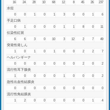
16
24
28
10
68
12
8
45
26
237
水痘
0
0
1
0
1
3
0
0
1
6
手足口病
0
1
0
0
0
1
1
8
0
11
伝染性紅斑
6
6
3
0
10
3
12
2
7
49
突発性発しん
1
0
1
0
1
0
0
2
2
7
ヘルパンギーナ
0
0
0
0
0
0
0
2
0
2
流行性耳下腺炎
1
0
0
0
0
1
0
0
0
2
急性出血性結膜炎
0
0
0
0
0
0
0
0
0
0
流行性角結膜炎
1
2
0
0
0
0
0
0
1
4