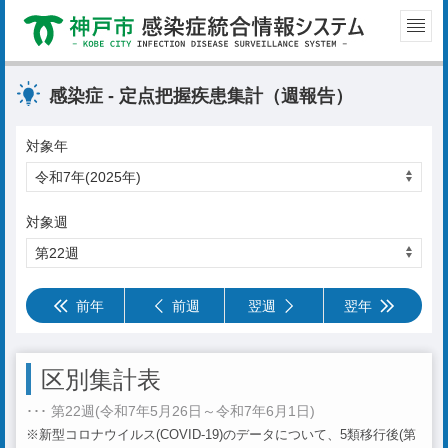
感染症 - 定点把握疾患集計（週報告）
対象年
対象週
前年
前週
翌週
翌年
区別集計表
･･･ 第22週(令和7年5月26日～令和7年6月1日)
※新型コロナウイルス(COVID-19)のデータについて、5類移行後(第