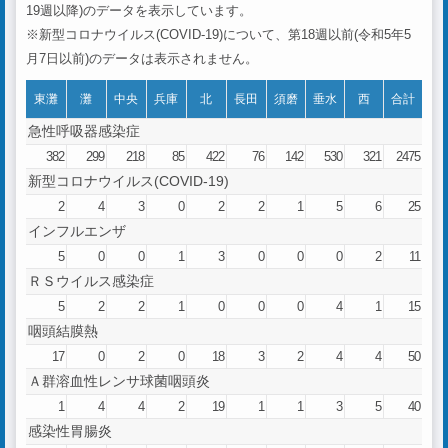
19週以降)のデータを表示しています。
※新型コロナウイルス(COVID-19)について、第18週以前(令和5年5
月7日以前)のデータは表示されません。
東灘
灘
中央
兵庫
北
長田
須磨
垂水
西
合計
急性呼吸器感染症
382
299
218
85
422
76
142
530
321
2475
新型コロナウイルス(COVID-19)
2
4
3
0
2
2
1
5
6
25
インフルエンザ
5
0
0
1
3
0
0
0
2
11
ＲＳウイルス感染症
5
2
2
1
0
0
0
4
1
15
咽頭結膜熱
17
0
2
0
18
3
2
4
4
50
Ａ群溶血性レンサ球菌咽頭炎
1
4
4
2
19
1
1
3
5
40
感染性胃腸炎