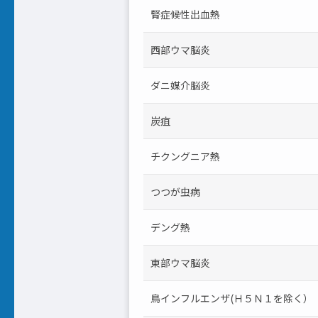
腎症候性出血熱
西部ウマ脳炎
ダニ媒介脳炎
炭疽
チクングニア熱
つつが虫病
デング熱
東部ウマ脳炎
鳥インフルエンザ(Ｈ５Ｎ１を除く）