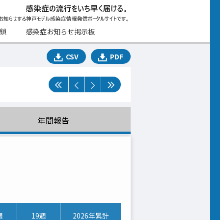
鎖
感染症お知らせ掲示板
CSV
PDF
年間報告
週
19週
2026年累計