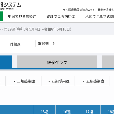
地図で見る感染症
統計で見る病原体
地図で見る学級閉
･･･ 第19週(令和8年5月4日～令和8年5月10日)
対象週
推移グラフ
症
三類感染症
四類感染症
五類感染症
15週
16週
17週
18