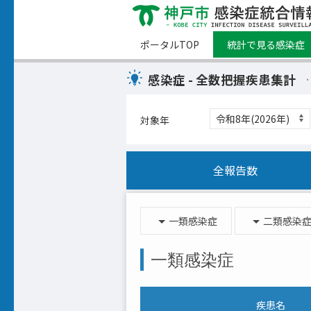
ポータルTOP
統計で見る感染症
感染症 - 全数把握疾患集計
対象年
全報告数
一類感染症
二類感染
一類感染症
疾患名