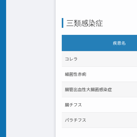
三類感染症
疾患名
コレラ
細菌性赤痢
腸管出血性大腸菌感染症
腸チフス
パラチフス