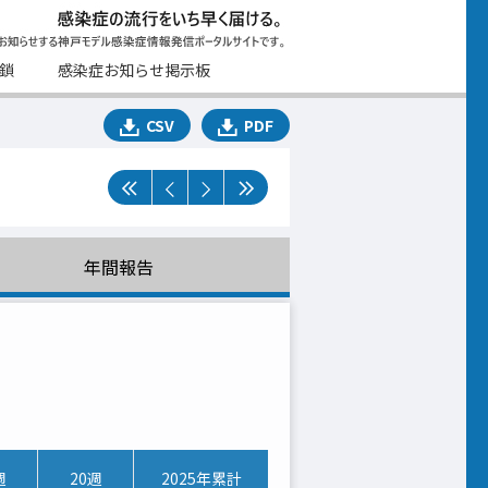
鎖
感染症お知らせ掲示板
CSV
PDF
年間報告
週
20週
2025年累計