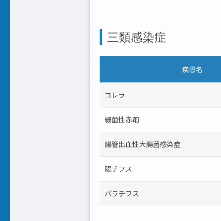
三類感染症
疾患名
コレラ
細菌性赤痢
腸管出血性大腸菌感染症
腸チフス
パラチフス