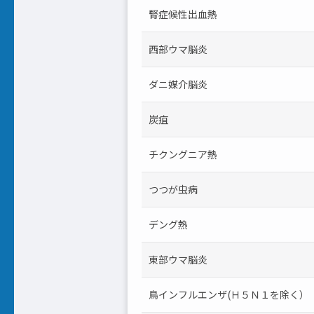
腎症候性出血熱
西部ウマ脳炎
ダニ媒介脳炎
炭疽
チクングニア熱
つつが虫病
デング熱
東部ウマ脳炎
鳥インフルエンザ(Ｈ５Ｎ１を除く）