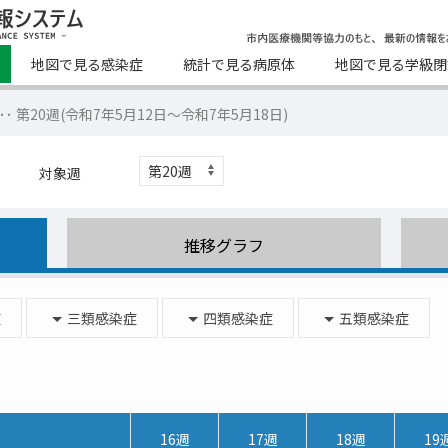
地図で見る感染症
統計で見る病原体
地図で見る学級閉
･･･ 第20週(令和7年5月12日～令和7年5月18日)
対象週
推移グラフ
症
三類感染症
四類感染症
五類感染症
16週
17週
18週
19