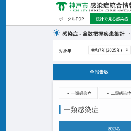
ポータルTOP
統計で見る感染症
感染症 - 全数把握疾患集計
対象年
全報告数
一類感染症
二類感染
一類感染症
疾患名